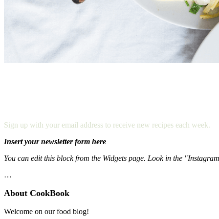
NEVER MISS A RECIPE
Sign up with your email address to receive new recipes each week.
Insert your newsletter form here
You can edit this block from the Widgets page. Look in the "Instagra
…
About CookBook
Welcome on our food blog!