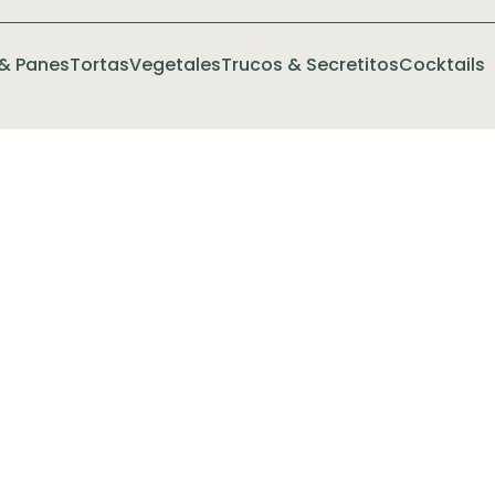
& Panes
Tortas
Vegetales
Trucos & Secretitos
Cocktails