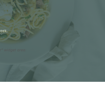
week.
r" widget area.