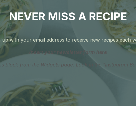
NEVER MISS A RECIPE
 up with your email address to receive new recipes each 
Insert your newsletter form here
his block from the Widgets page. Look in the "Instagram Ba