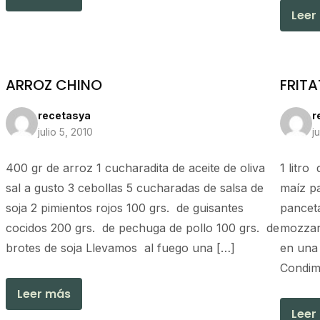
Leer
ARROZ CHINO
FRITA
recetasya
r
julio 5, 2010
j
400 gr de arroz 1 cucharadita de aceite de oliva
1 litro
sal a gusto 3 cebollas 5 cucharadas de salsa de
maíz p
soja 2 pimientos rojos 100 grs. de guisantes
pancet
cocidos 200 grs. de pechuga de pollo 100 grs. de
mozzare
brotes de soja Llevamos al fuego una […]
en una 
Condim
Leer más
Leer