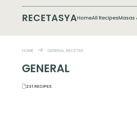
RECETASYA
Home
All Recipes
Masas 
HOME
GENERAL
RECETAS
GENERAL
231 RECIPES