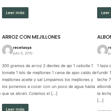
Leer más
Leer
ARROZ CON MEJILLONES
ALBO
recetasya
r
julio 6, 2010
j
300 gramos de arroz 2 dientes de ajo 1 cebolla 1
1 taza 
tomate 1 kilo de mejillones 1 rama de apio caldo de
fundir 
mejillones aceite y sal Limpiamos los mejillones y
leche 7
los ponemos a cocer con un poco de agua hasta
albondi
o
que se abran. Colamos el […]
la lech
[…]
Leer más