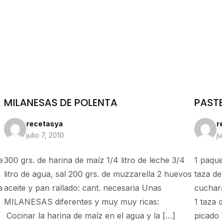
MILANESAS DE POLENTA
PASTE
recetasya
r
julio 7, 2010
j
e
300 grs. de harina de maíz 1/4 litro de leche 3/4
1 paque
litro de agua, sal 200 grs. de muzzarella 2 huevos
taza de
a
aceite y pan rallado: cant. necesaria Unas
cuchara
MILANESAS diferentes y muy muy ricas:
1 taza 
Cocinar la harina de maíz en el agua y la […]
picado 