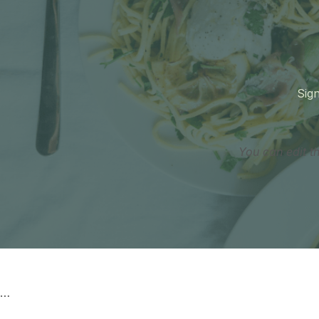
Sign
You can edit t
…