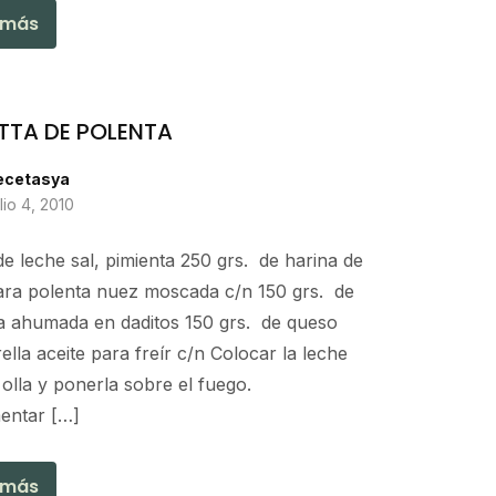
 más
TTA DE POLENTA
ecetasya
ulio 4, 2010
 de leche sal, pimienta 250 grs. de harina de
ara polenta nuez moscada c/n 150 grs. de
a ahumada en daditos 150 grs. de queso
lla aceite para freír c/n Colocar la leche
olla y ponerla sobre el fuego.
entar […]
 más