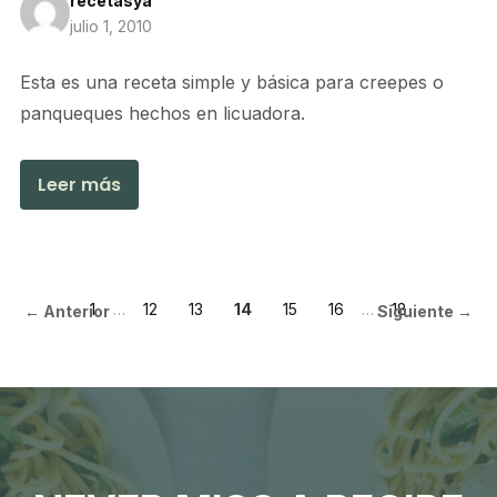
recetasya
julio 1, 2010
Esta es una receta simple y básica para creepes o
panqueques hechos en licuadora.
Leer más
1
…
12
13
14
15
16
…
18
← Anterior
Siguiente →