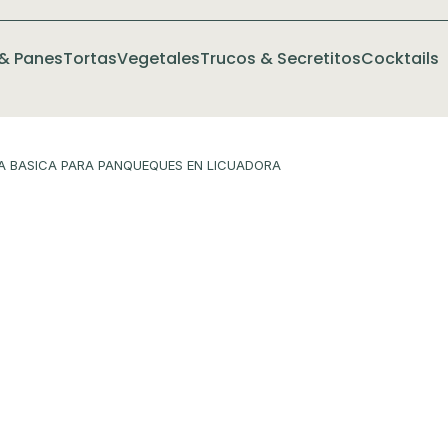
& Panes
Tortas
Vegetales
Trucos & Secretitos
Cocktails
A BASICA PARA PANQUEQUES EN LICUADORA