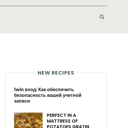
NEW RECIPES
1win вход: Как обеспечить
безопасность вашей учетной
записи
PERFECT IN A
MATTRESS OF
POTATOES GRATIN