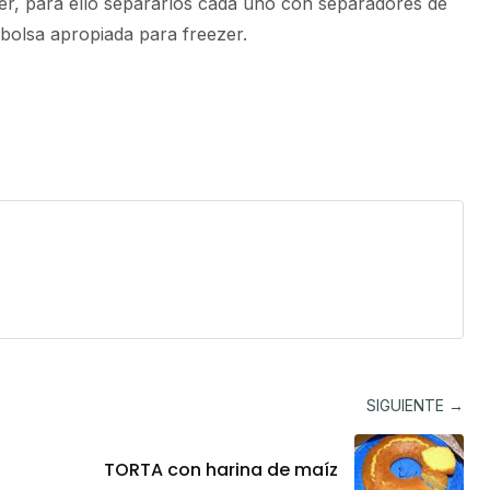
r, para ello separarlos cada uno con separadores de
bolsa apropiada para freezer.
SIGUIENTE →
TORTA con harina de maíz