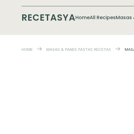
RECETASYA
Home
All Recipes
Masas 
HOME
MASAS & PANES
PASTAS
RECETAS
MAS