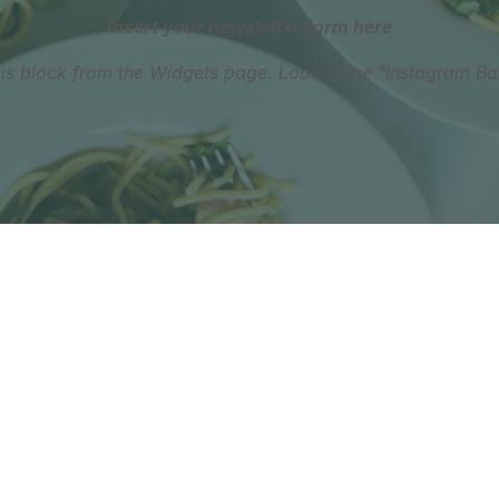
Insert your newsletter form here
his block from the Widgets page. Look in the "Instagram Ba