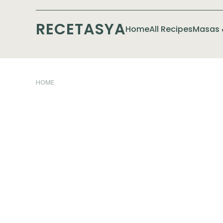
RECETASYA
Home
All Recipes
Masas 
HOME