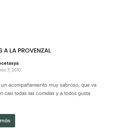
S A LA PROVENZAL
ecetasya
unio 7, 2010
s un acompañamiento muy sabroso, que va
n casi todas las comidas y a todos gusta
.
 más