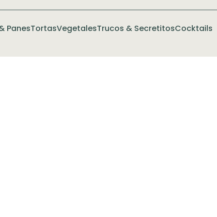
& Panes
Tortas
Vegetales
Trucos & Secretitos
Cocktails