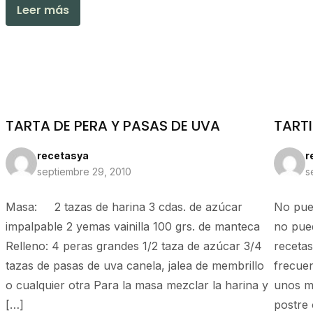
Leer más
TARTA DE PERA Y PASAS DE UVA
TARTI
recetasya
r
septiembre 29, 2010
s
Masa: 2 tazas de harina 3 cdas. de azúcar
No pued
impalpable 2 yemas vainilla 100 grs. de manteca
no pued
Relleno: 4 peras grandes 1/2 taza de azúcar 3/4
recetas
tazas de pasas de uva canela, jalea de membrillo
frecuen
o cualquier otra Para la masa mezclar la harina y
unos mi
[…]
postre 