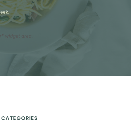
week.
r" widget area.
CATEGORIES