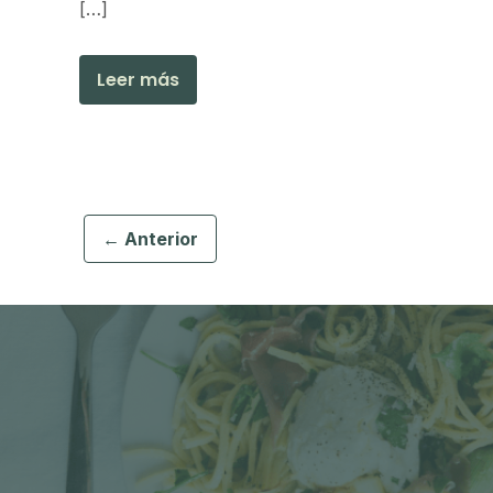
[…]
Leer más
← Anterior