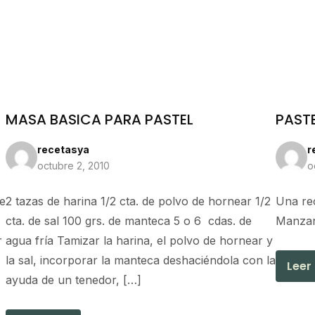
MASA BASICA PARA PASTEL
PAST
recetasya
r
octubre 2, 2010
o
de
2 tazas de harina 1/2 cta. de polvo de hornear 1/2
Una rec
cta. de sal 100 grs. de manteca 5 o 6 cdas. de
Manzan
r
agua fría Tamizar la harina, el polvo de hornear y
la sal, incorporar la manteca deshaciéndola con la
Leer
ayuda de un tenedor, […]