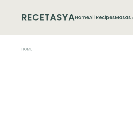
RECETASYA
Home
All Recipes
Masas 
HOME