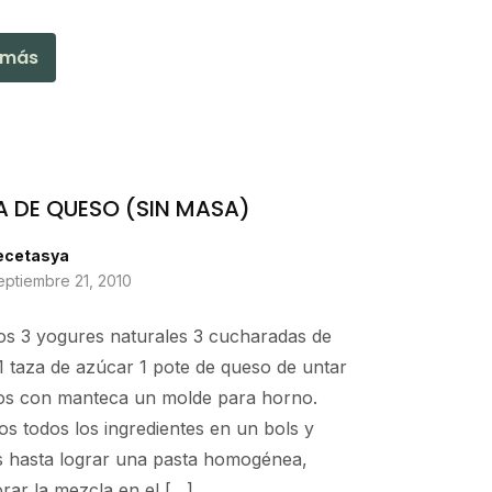
 más
A DE QUESO (SIN MASA)
ecetasya
eptiembre 21, 2010
os 3 yogures naturales 3 cucharadas de
1 taza de azúcar 1 pote de queso de untar
s con manteca un molde para horno.
s todos los ingredientes en un bols y
s hasta lograr una pasta homogénea,
rar la mezcla en el […]