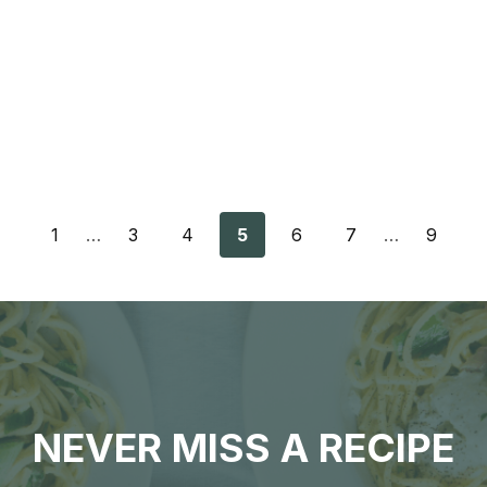
1
…
3
4
5
6
7
…
9
NEVER MISS A RECIPE