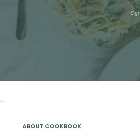
Sign
You can edit t
…
ABOUT COOKBOOK