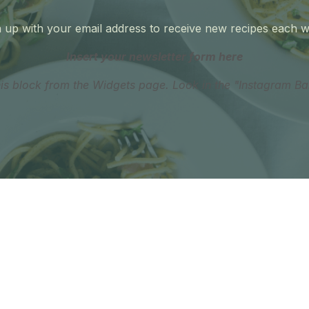
 up with your email address to receive new recipes each 
Insert your newsletter form here
his block from the Widgets page. Look in the "Instagram Ba