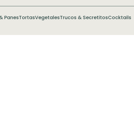
& Panes
Tortas
Vegetales
Trucos & Secretitos
Cocktails