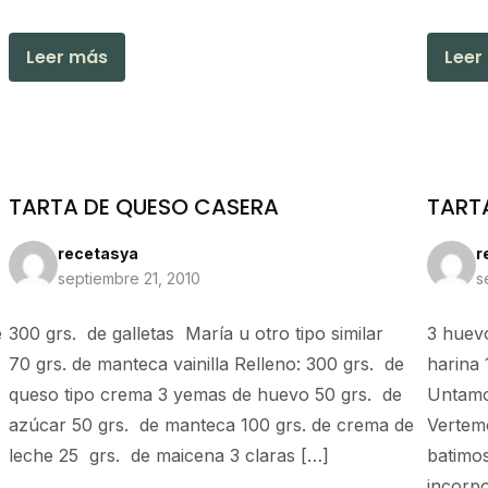
Leer más
Leer
TARTA DE QUESO CASERA
TART
recetasya
r
septiembre 21, 2010
s
e
300 grs. de galletas María u otro tipo similar
3 huev
70 grs. de manteca vainilla Relleno: 300 grs. de
harina 
queso tipo crema 3 yemas de huevo 50 grs. de
Untamo
azúcar 50 grs. de manteca 100 grs. de crema de
Vertemo
leche 25 grs. de maicena 3 claras […]
batimo
incorpo