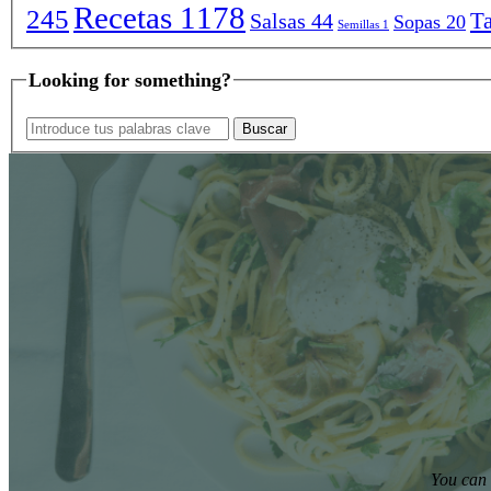
Recetas
1178
245
Ta
Salsas
44
Sopas
20
Semillas
1
Looking for something?
You can 