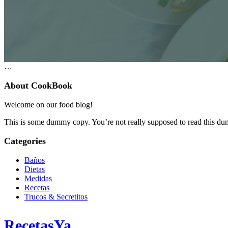
…
About CookBook
Welcome on our food blog!
This is some dummy copy. You’re not really supposed to read this dummy
Categories
Baños
Dietas
Medidas
Recetas
Trucos & Secretitos
RecetasYa