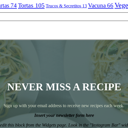
Vege
Tortas
105
rtas
74
Vacuna
66
Trucos & Secretitos
13
NEVER MISS A RECIPE
Sign up with your email address to receive new recipes each week.
Insert your newsletter form here
edit this block from the Widgets page. Look in the "Instagram Bar" wid