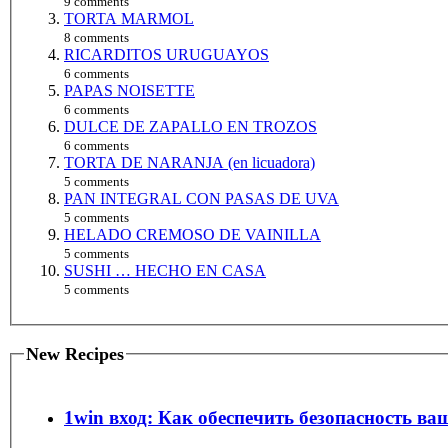
9 comments
TORTA MARMOL
8 comments
RICARDITOS URUGUAYOS
6 comments
PAPAS NOISETTE
6 comments
DULCE DE ZAPALLO EN TROZOS
6 comments
TORTA DE NARANJA (en licuadora)
5 comments
PAN INTEGRAL CON PASAS DE UVA
5 comments
HELADO CREMOSO DE VAINILLA
5 comments
SUSHI … HECHO EN CASA
5 comments
New Recipes
1win вход: Как обеспечить безопасность ва