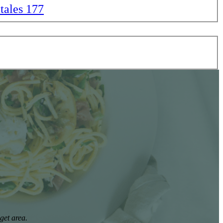
tales
177
get area.