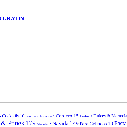
S GRATIN
4
Cordero
15
Cocktails
10
Dulces & Mermel
Dietas
3
Complem. Naturales
1
 & Panes
179
Past
Navidad
49
Para Celiacos
19
Medidas
2