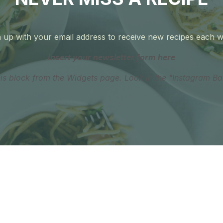
 up with your email address to receive new recipes each 
Insert your newsletter form here
his block from the Widgets page. Look in the "Instagram Ba