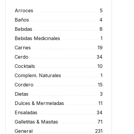
Arroces
5
Baños
4
Bebidas
8
Bebidas Medicinales
1
Carnes
19
Cerdo
34
Cocktails
10
Complem. Naturales
1
Cordero
15
Dietas
3
Dulces & Mermeladas
11
Ensaladas
34
Galletitas & Masitas
71
General
231