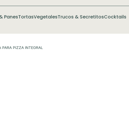
& Panes
Tortas
Vegetales
Trucos & Secretitos
Cocktails
 PARA PIZZA INTEGRAL