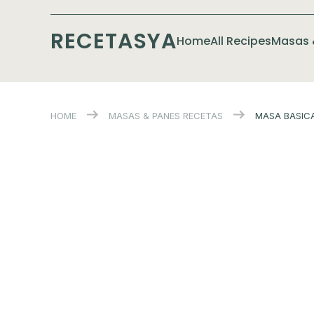
RECETASYA
Home
All Recipes
Masas 
HOME
MASAS & PANES
RECETAS
MASA BASICA