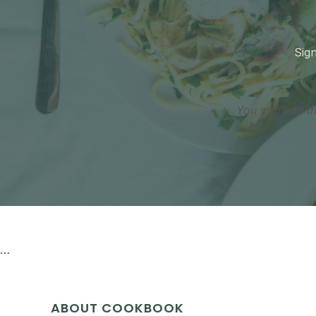
Sign
You can edit t
…
ABOUT COOKBOOK