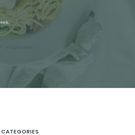
week.
r" widget area.
CATEGORIES