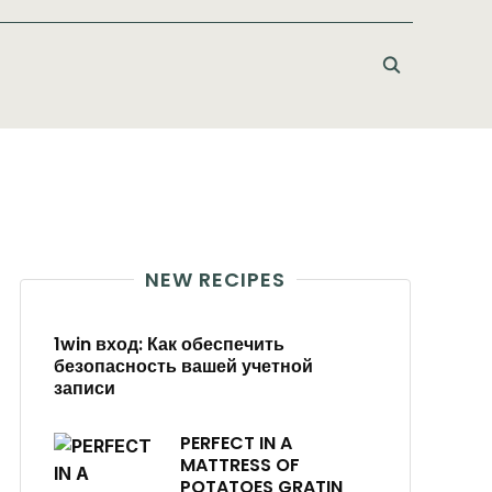
NEW RECIPES
1win вход: Как обеспечить
безопасность вашей учетной
записи
PERFECT IN A
MATTRESS OF
POTATOES GRATIN