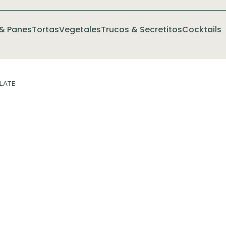
& Panes
Tortas
Vegetales
Trucos & Secretitos
Cocktails
LATE