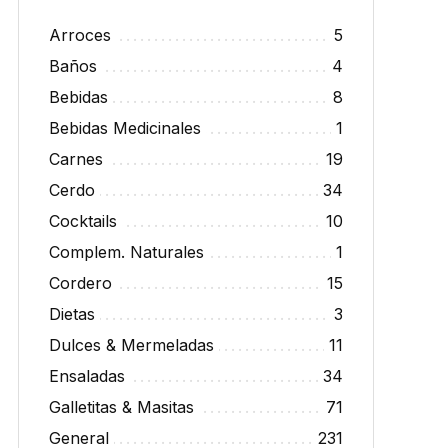
Arroces
5
Baños
4
Bebidas
8
Bebidas Medicinales
1
Carnes
19
Cerdo
34
Cocktails
10
Complem. Naturales
1
Cordero
15
Dietas
3
Dulces & Mermeladas
11
Ensaladas
34
Galletitas & Masitas
71
General
231