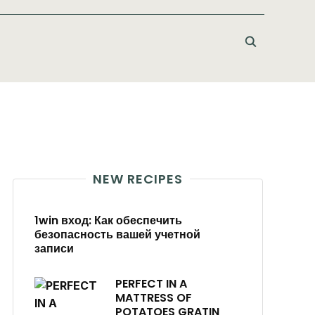
NEW RECIPES
1win вход: Как обеспечить
безопасность вашей учетной
записи
PERFECT IN A
MATTRESS OF
POTATOES GRATIN