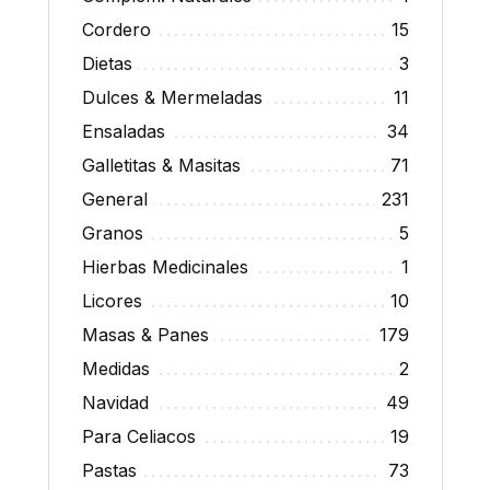
Cordero
15
Dietas
3
Dulces & Mermeladas
11
Ensaladas
34
Galletitas & Masitas
71
General
231
Granos
5
Hierbas Medicinales
1
Licores
10
Masas & Panes
179
Medidas
2
Navidad
49
Para Celiacos
19
Pastas
73