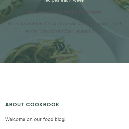
recipes each week.
Insert your newsletter form here
You can edit this block from the Widgets page. Look
in the "Instagram Bar" widget area.
…
ABOUT COOKBOOK
Welcome on our food blog!