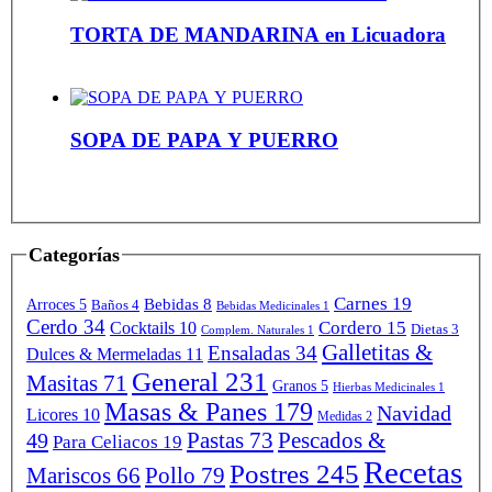
TORTA DE MANDARINA en Licuadora
SOPA DE PAPA Y PUERRO
Categorías
Carnes
19
Bebidas
8
Arroces
5
Baños
4
Bebidas Medicinales
1
Cerdo
34
Cordero
15
Cocktails
10
Dietas
3
Complem. Naturales
1
Galletitas &
Ensaladas
34
Dulces & Mermeladas
11
General
231
Masitas
71
Granos
5
Hierbas Medicinales
1
Masas & Panes
179
Navidad
Licores
10
Medidas
2
Pastas
73
Pescados &
49
Para Celiacos
19
Recetas
Postres
245
Mariscos
66
Pollo
79