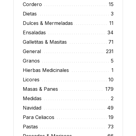
Cordero
15
Dietas
3
Dulces & Mermeladas
11
Ensaladas
34
Galletitas & Masitas
71
General
231
Granos
5
Hierbas Medicinales
1
Licores
10
Masas & Panes
179
Medidas
2
Navidad
49
Para Celiacos
19
Pastas
73